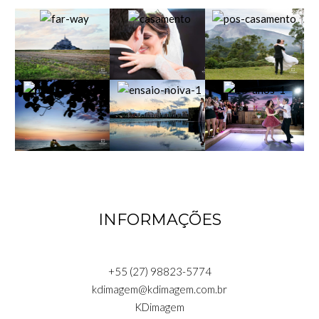
INFORMAÇÕES
+55 (27) 98823-5774
kdimagem@kdimagem.com.br
KDimagem