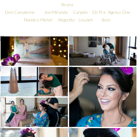
Bruna
Don Camaleone
Joel Miranda
Carpelo
De Prá
Agency One
Nando e Michel
Alegretto
Louzieh
Stein