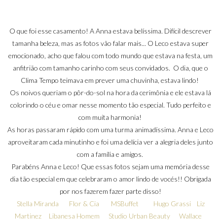
O que foi esse casamento! A Anna estava belíssima. Difícil descrever
tamanha beleza, mas as fotos vão falar mais... O Leco estava super
emocionado, acho que falou com todo mundo que estava na festa, um
anfitrião com tamanho carinho com seus convidados. O dia, que o
Clima Tempo teimava em prever uma chuvinha, estava lindo!
Os noivos queriam o pôr-do-sol na hora da cerimônia e ele estava lá
colorindo o céu e omar nesse momento tão especial. Tudo perfeito e
com muita harmonia!
As horas passaram rápido com uma turma animadíssima. Anna e Leco
aproveitaram cada minutinho e foi uma delícia ver a alegria deles junto
com a família e amigos.
Parabéns Anna e Leco! Que essas fotos sejam uma memória desse
dia tão especial em que celebraram o amor lindo de vocés!! Obrigada
por nos fazerem fazer parte disso!
Stella Miranda
Flor & Cia
MSBuffet
Hugo Grassi
Liz
Martinez
Libanesa Homem
Studio Urban Beauty
Wallace