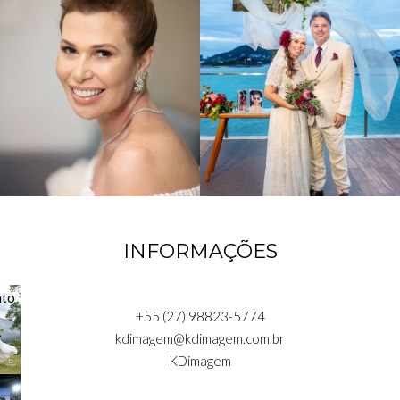
INFORMAÇÕES
+55 (27) 98823-5774
kdimagem@kdimagem.com.br
KDimagem