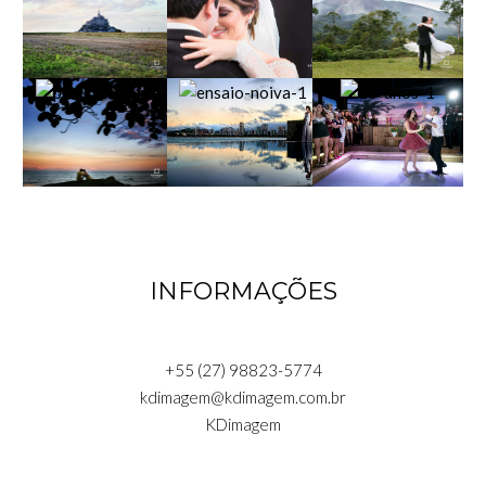
INFORMAÇÕES
+55 (27) 98823-5774
kdimagem@kdimagem.com.br
KDimagem