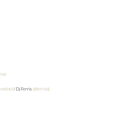
keup
michel
/ Dj Ferris
@ferrisdj