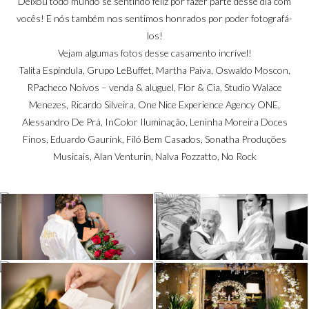
Deixou todo mundo se sentindo feliz por fazer parte desse dia com
vocês! E nós também nos sentimos honrados por poder fotografá-
los!
Vejam algumas fotos desse casamento incrível!
Talita Espíndula, Grupo LeBuffet, Martha Paiva, Oswaldo Moscon,
RPacheco Noivos – venda & aluguel, Flor & Cia, Studio Walace
Menezes, Ricardo Silveira, One Nice Experience Agency ONE,
Alessandro De Prá, InColor Iluminação, Leninha Moreira Doces
Finos, Eduardo Gaurink, Filó Bem Casados, Sonatha Produções
Musicais, Alan Venturin, Nalva Pozzatto, No Rock