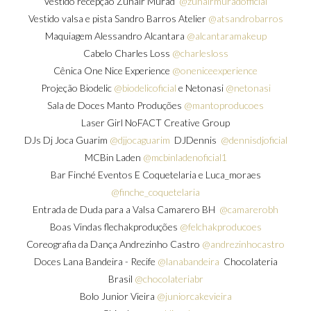
Vestido recepção Zuhair Murad
@zuhairmuradofficial
Vestido valsa e pista Sandro Barros Atelier
@atsandrobarros
Maquiagem Alessandro Alcantara
@alcantaramakeup
Cabelo Charles Loss
@charlesloss
Cênica One Nice Experience
@oneniceexperience
Projeção Biodelic
@biodelicoficial
e Netonasi
@netonasi
Sala de Doces Manto Produções
@mantoproducoes
Laser Girl NoFACT Creative Group
DJs Dj Joca Guarim
@djjocaguarim
DJDennis
@dennisdjoficial
MCBin Laden
@mcbinladenoficial1
Bar Finché Eventos E Coquetelaria e Luca_moraes
@finche_coquetelaria
Entrada de Duda para a Valsa Camarero BH
@camarerobh
Boas Vindas flechakproduções
@felchakproducoes
Coreografia da Dança Andrezinho Castro
@andrezinhocastro
Doces Lana Bandeira - Recife
@lanabandeira
Chocolateria
Brasil
@chocolateriabr
Bolo Junior Vieira
@juniorcakevieira