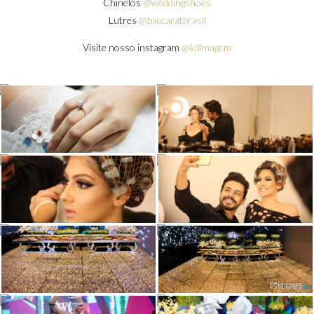
Chinelos
@weddingshoes
Lutres
@baccaratbrasil
Visite nosso instagram
@kdimagem