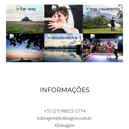
INFORMAÇÕES
+55 (27) 98823-5774
kdimagem@kdimagem.com.br
KDimagem